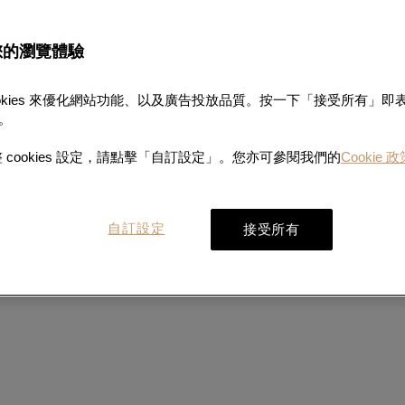
獎-鉑金獎」
您的瀏覽體驗
ookies 來優化網站功能、以及廣告投放品質。按一下「接受所有」
s。
 cookies 設定，請點擊「自訂設定」。您亦可參閱我們的
Cookie 
先大獎2024」中獲嘉許為「環保
自訂設定
接受所有
]