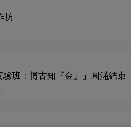
工作坊
遺實驗班：博古知『金』」圓滿結束
]