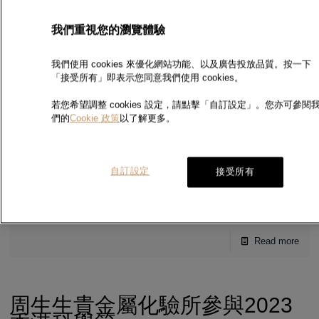
我們重視您的瀏覽體驗
2023香港科學節- STEAM工作
坊︰《貴金屬小巫師》圓滿結束
我們使用 cookies 來優化網站功能、以及廣告投放品質。按一下
「接受所有」即表示您同意我們使用 cookies。
2023香港科學節- STEAM工作坊︰《貴金屬小巫
[…]
若您希望調整 cookies 設定，請點擊「自訂設定」。您亦可參閱
Read more
們的
Cookie 政策
以了解更多。
自訂設定
接受所有
獲頒「卓越級別」減廢證書
連續10年獲頒「卓越級別」減廢證書 周
[…]
Read more
周生生貴金屬化驗所參與2023