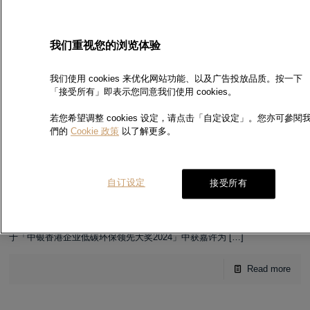
荣获「检测认证人力发展机构
我们重视您的浏览体验
奖-铂金奖」
我们使用 cookies 来优化网站功能、以及广告投放品质。按一下
荣获「检测认证人力发展机构奖-铂金奖」
[…]
「接受所有」即表示您同意我们使用 cookies。
Read more
若您希望调整 cookies 设定，请点击「自定设定」。您亦可參閱
們的
Cookie 政策
以了解更多。
于「中银香港企业低碳环保领先
自订设定
接受所有
大奖2024」中获嘉许为「环保
杰出伙伴」
于「中银香港企业低碳环保领先大奖2024」中获嘉许为
[…]
Read more