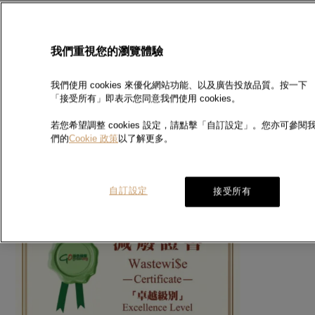
我們重視您的瀏覽體驗
周生生貴金屬化驗所已連續8年獲「香港綠色機構認證」計劃頒發「卓
越級別」減廢證書以示鼓勵。
我們使用 cookies 來優化網站功能、以及廣告投放品質。按一下
「香港綠色機構認證」計劃目的是表揚企業於環保實踐方面所作出的努
「接受所有」即表示您同意我們使用 cookies。
力；及鼓勵企業於日常運作中減少製造廢物。
若您希望調整 cookies 設定，請點擊「自訂設定」。您亦可參閱
有關香港綠色機構認證詳情請瀏覽
香港環境卓越大獎網頁
。
們的
Cookie 政策
以了解更多。
自訂設定
接受所有