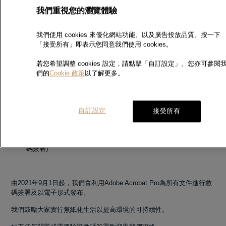
我們重視您的瀏覽體驗
我們使用 cookies 來優化網站功能、以及廣告投放品質。按一下
周生生貴金屬化驗所除了不斷改進化驗技術及設備外，更會持續提升服
「接受所有」即表示您同意我們使用 cookies。
務水平。我們正使用對環境保育更有利的數碼簽署系統以改善文書處理
程序。
若您希望調整 cookies 設定，請點擊「自訂設定」。您亦可參閱
們的
Cookie 政策
以了解更多。
數碼簽署透過加密技術為客人帶來以下好處：
文件完整性 (確保文件經數碼簽署後未被更改)
自訂設定
接受所有
簽署認證 (可以識別對文件進行數碼簽署的人的身份)
不可推翻的數碼簽署 (確保對文件進行數碼簽署的人不可否定該數
碼簽署)
由2021年9月1日起，我們會利用Adobe Acrobat Pro為所有文件進行數
碼簽署及以電子形式發布。
我們鼓勵大家實行無紙化生活以提高環境的可持續性。